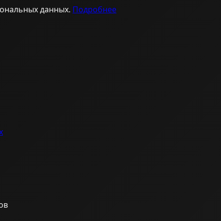
сональных данных.
Подробнее
х
ов