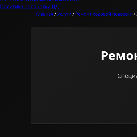
Политика обработки ПД
Главная
/
Услуги
/
Ремонт ходовой подвески
/
Ремон
Специа