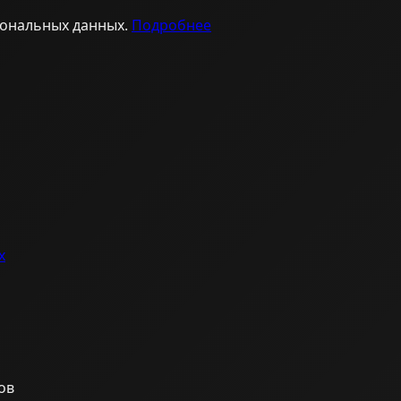
сональных данных.
Подробнее
х
ов