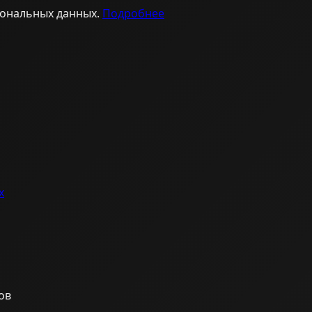
сональных данных.
Подробнее
х
ов