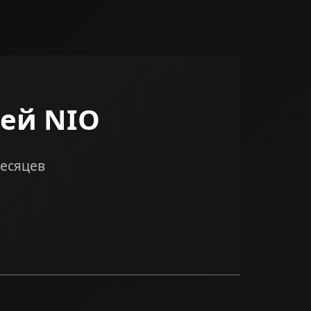
ей NIO
месяцев